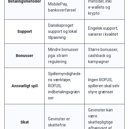
Betalingsmetoder
metoder, inkl.
MobilePay,
e‑wallets og
bankoverførsel
krypto
Dansksproget
Engelsk support,
Support
support og lokal
varierer i kvalitet
tilpasning
Mindre bonusser
Større bonusser,
Bonusser
pga. stram
cashback og
regulering
kampagner
Spillemyndighede
ns værktøjer,
Ingen ROFUS,
Ansvarligt spil
ROFUS,
spilleren skal selv
indbetalingsgræn
styre grænser
ser
Gevinster kan
være
Gevinster er
Skat
skattepligtige
skattefrie
afhængigt af