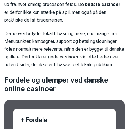
ud fra, hvor smidig processen føles. De
bedste casinoer
er derfor ikke kun stærke på spil, men også på den
praktiske del af brugerrejsen.
Derudover betyder lokal tilpasning mere, end mange tror.
Menupunkter, kampagner, support og betalingsløsninger
føles normalt mere relevante, når siden er bygget til danske
spillere. Derfor klarer gode
casinoer
sig ofte bedre over
tid end sider, der ikke er tilpasset det lokale publikum.
Fordele og ulemper ved danske
online casinoer
+ Fordele