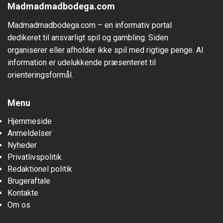
Madmadmadbodega.com
Madmadmadbodega.com – en informativ portal
dedikeret til ansvarligt spil og gambling. Siden
organiserer eller afholder ikke spil med rigtige penge. Al
information er udelukkende præsenteret til
orienteringsformål.
Menu
Hjemmeside
Anmeldelser
Nyheder
Privatlivspolitik
Redaktionel politik
Brugeraftale
Kontakte
Om os