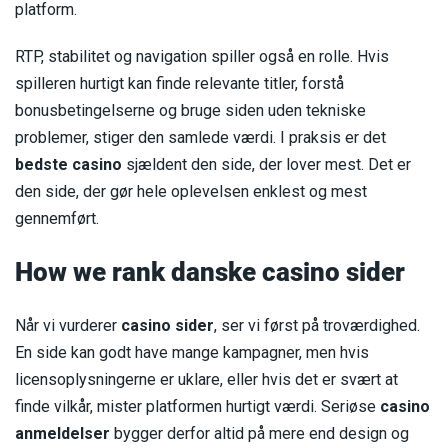
platform.
RTP, stabilitet og navigation spiller også en rolle. Hvis
spilleren hurtigt kan finde relevante titler, forstå
bonusbetingelserne og bruge siden uden tekniske
problemer, stiger den samlede værdi. I praksis er det
bedste casino
sjældent den side, der lover mest. Det er
den side, der gør hele oplevelsen enklest og mest
gennemført.
How we rank danske casino sider
Når vi vurderer
casino sider
, ser vi først på troværdighed.
En side kan godt have mange kampagner, men hvis
licensoplysningerne er uklare, eller hvis det er svært at
finde vilkår, mister platformen hurtigt værdi. Seriøse
casino
anmeldelser
bygger derfor altid på mere end design og