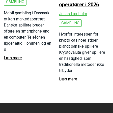
GAMBLING
operatører i 2026
Mobil gambling i Danmark:
Jonas Lindholm
et kort markedsportræt
GAMBLING
Danske spillere bruger
oftere en smartphone end
Hvorfor interessen for
en computer. Telefonen
krypto casinoer stiger
ligger altid i lommen, og en
blandt danske spillere
s
Kryptovaluta giver spillere
Læs mere
en hastighed, som
traditionelle metoder ikke
tilbyder
Læs mere