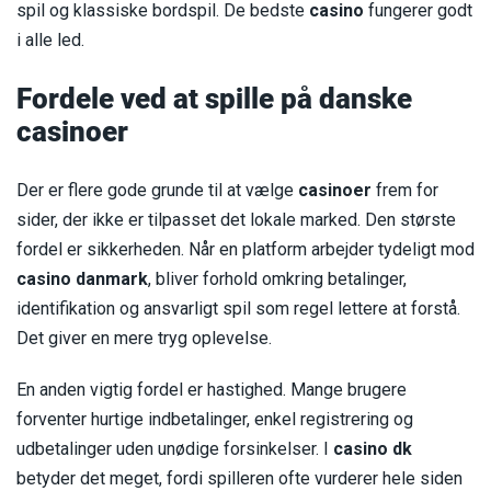
spil og klassiske bordspil. De bedste
casino
fungerer godt
i alle led.
Fordele ved at spille på danske
casinoer
Der er flere gode grunde til at vælge
casinoer
frem for
sider, der ikke er tilpasset det lokale marked. Den største
fordel er sikkerheden. Når en platform arbejder tydeligt mod
casino danmark
, bliver forhold omkring betalinger,
identifikation og ansvarligt spil som regel lettere at forstå.
Det giver en mere tryg oplevelse.
En anden vigtig fordel er hastighed. Mange brugere
forventer hurtige indbetalinger, enkel registrering og
udbetalinger uden unødige forsinkelser. I
casino dk
betyder det meget, fordi spilleren ofte vurderer hele siden