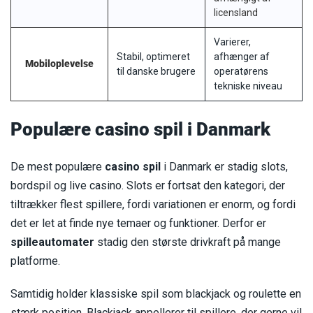
licensland
Varierer,
Stabil, optimeret
afhænger af
Mobiloplevelse
til danske brugere
operatørens
tekniske niveau
Populære casino spil i Danmark
De mest populære
casino spil
i Danmark er stadig slots,
bordspil og live casino. Slots er fortsat den kategori, der
tiltrækker flest spillere, fordi variationen er enorm, og fordi
det er let at finde nye temaer og funktioner. Derfor er
spilleautomater
stadig den største drivkraft på mange
platforme.
Samtidig holder klassiske spil som blackjack og roulette en
stærk position. Blackjack appellerer til spillere, der gerne vil